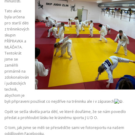
minulostí.
Tato akce
byla určena
pro starší děti
z tréninkových
skupin
PŘÍPRAVKA a
MLÁĎATA.
Tentokrát
jsme se
zaměřili
primárně na
zdokonalován
í judistických
technik,
abychom je
byli připraveni používat co nejdříve na tréninku ale i v zápasech
.
Opět se sešla skvěla parta dětí, ve které doufáme, že se nám povedlo
předat a prohloubit lásku ke krásnému sportu J U D O.
O tom, jak jsme se měli se přesvědčte sami ve fotoreportu na našem
oddílovém Facebooku.