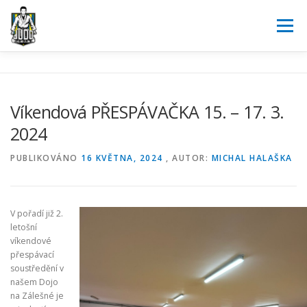
Přeskočit
na
Menu
obsah
JUDO
O NÁS
AKTUALITY
KALENDÁŘ
Víkendová PŘESPÁVAČKA 15. – 17. 3.
2024
SOUTĚŽE
POŘÁDÁME
PARTNEŘI
KONTAKT
PUBLIKOVÁNO
16 KVĚTNA, 2024
, AUTOR:
MICHAL HALAŠKA
REGISTRACE
V pořadí již 2.
letošní
víkendové
přespávací
soustředění v
našem Dojo
na Zálešné je