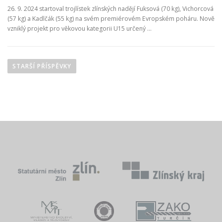
26. 9. 2024 startoval trojlístek zlínských nadějí Fuksová (70 kg), Vichorcová
(57 kg) a Kadlčák (55 kg) na svém premiérovém Evropském poháru. Nově
vzniklý projekt pro věkovou kategorii U15 určený …
N
a
STARŠÍ PŘÍSPĚVKY
v
i
g
a
c
e
p
r
o
p
ř
í