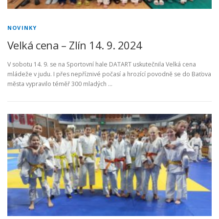
NOVINKY
Velká cena – Zlín 14. 9. 2024
V sobotu 14. 9. se na Sportovní hale DATART uskutečnila Velká cena
mládeže v judu. I přes nepříznivé počasí a hrozící povodně se do Baťova
města vypravilo téměř 300 mladých …