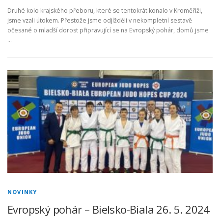
Druhé kolo krajského přeboru, které se tentokrát konalo v Kroměříži,
jsme vzali útokem. Přestože jsme odjížděli v nekompletní sestavě
očesané o mladší dorost připravující se na Evropský pohár, domů jsme
…
NOVINKY
Evropský pohár – Bielsko-Biala 26. 5. 2024