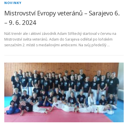
NOVINKY
Mistrovství Evropy veteránů – Sarajevo 6.
– 9. 6. 2024
Náš trenér ale i aktivní závodník Adam Střítecký startoval v červnu na
Mistrovství světa veteránů. Adam do Sarajeva odlétal po loňském
senzačním 2. místě s medailovými ambicemi. Na svůj předešlý …