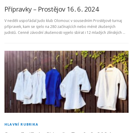
Přípravky – Prostějov 16. 6. 2024
V neděli uspořádal Judo klub Olomouc v sousedním Prostějově turnaj
přípravek, kam se sjelo na 280 začínajících nebo méně zkušených
judistů. Cenné závodní zkušenosti vyjelo sbírat i 12 mladých zlínských …
HLAVNÍ RUBRIKA