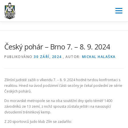
Přeskočit
na
Menu
obsah
JUDO
O NÁS
AKTUALITY
KALENDÁŘ
Český pohár – Brno 7. – 8. 9. 2024
SOUTĚŽE
POŘÁDÁME
PARTNEŘI
KONTAKT
PUBLIKOVÁNO
30 ZÁŘÍ, 2024
, AUTOR:
MICHAL HALAŠKA
REGISTRACE
Zlínšní judisté zažili o víkendu 7. – 8. 9. 2024 hodně tvrdou konfrontaci s
realitou. Hned na úvod podzimní části sezóny je čekal poslední ze série
Českých pohárů.
Do moravské metropole se na oba soutěžní dny sjelo téměř 1400
závodníků ze 13 zemí, z nichž spousta zůstala ještě i na navazující
dvoudenní tréninkový kemp.
Z 20 sportovců Judo klub Zlín se zadařilo: