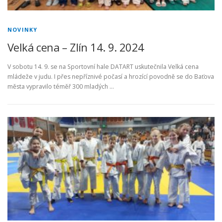
NOVINKY
Velká cena – Zlín 14. 9. 2024
V sobotu 14. 9. se na Sportovní hale DATART uskutečnila Velká cena
mládeže v judu. I přes nepříznivé počasí a hrozící povodně se do Baťova
města vypravilo téměř 300 mladých …