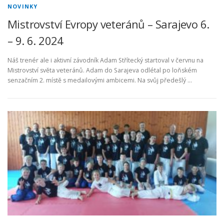
NOVINKY
Mistrovství Evropy veteránů – Sarajevo 6.
– 9. 6. 2024
Náš trenér ale i aktivní závodník Adam Střítecký startoval v červnu na
Mistrovství světa veteránů. Adam do Sarajeva odlétal po loňském
senzačním 2. místě s medailovými ambicemi. Na svůj předešlý …