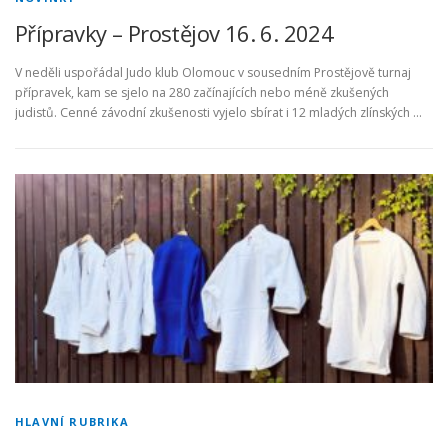
Přípravky – Prostějov 16. 6. 2024
V neděli uspořádal Judo klub Olomouc v sousedním Prostějově turnaj
přípravek, kam se sjelo na 280 začínajících nebo méně zkušených
judistů. Cenné závodní zkušenosti vyjelo sbírat i 12 mladých zlínských …
HLAVNÍ RUBRIKA