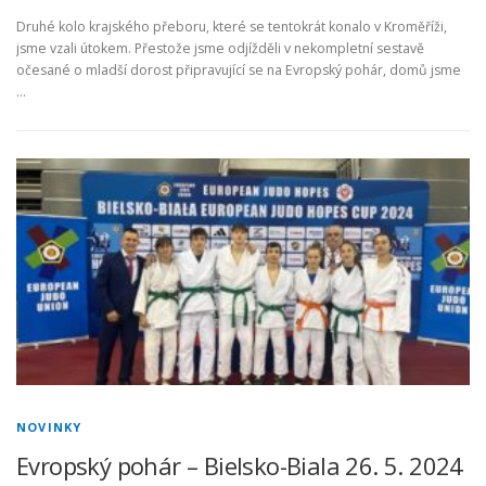
Druhé kolo krajského přeboru, které se tentokrát konalo v Kroměříži,
jsme vzali útokem. Přestože jsme odjížděli v nekompletní sestavě
očesané o mladší dorost připravující se na Evropský pohár, domů jsme
…
NOVINKY
Evropský pohár – Bielsko-Biala 26. 5. 2024