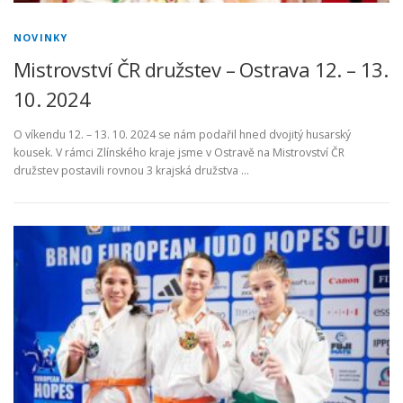
i
NOVINKY
t
Mistrovství ČR družstev – Ostrava 12. – 13.
y
10. 2024
O víkendu 12. – 13. 10. 2024 se nám podařil hned dvojitý husarský
kousek. V rámci Zlínského kraje jsme v Ostravě na Mistrovství ČR
družstev postavili rovnou 3 krajská družstva …