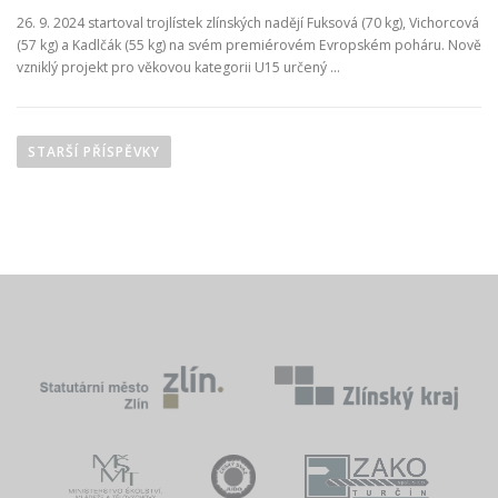
26. 9. 2024 startoval trojlístek zlínských nadějí Fuksová (70 kg), Vichorcová
(57 kg) a Kadlčák (55 kg) na svém premiérovém Evropském poháru. Nově
vzniklý projekt pro věkovou kategorii U15 určený …
N
a
STARŠÍ PŘÍSPĚVKY
v
i
g
a
c
e
p
r
o
p
ř
í