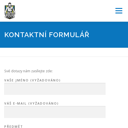
Přeskočit
na
Menu
obsah
JUDO
O NÁS
AKTUALITY
KALENDÁŘ
KONTAKTNÍ FORMULÁŘ
SOUTĚŽE
POŘÁDÁME
PARTNEŘI
KONTAKT
Své dotazy nám zasílejte zde:
REGISTRACE
VAŠE JMÉNO (VYŽADOVÁNO)
VÁŠ E-MAIL (VYŽADOVÁNO)
PŘEDMĚT