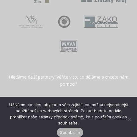
Hledáme další partnery! Věříte v to, co děláme a chcete nám
pomoci?
Užíváme cookies, abychom vám zajistili co možná nejsnadnější
použití našich webových stránek. Pokud budete nadále
prohlížet naše stránky předpokládáme, že s použitím cookies
Copyright © 2026 Judo klub Zlín
–
OnePress
šablona od
souhlasíte.
FameThemes
Souhlasím