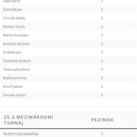
Vajík Karel
1.
Schmidt Jan
2.
Groulík Matěj
2.
Molnár Denis
2.
Bařina Rostislav
3.
Krvačný Antonín
3.
Polášek Jan
3.
Šamánek Jáchym
3.
Chaloupka Jakub
3.
Blažková Anna
3.
Kouřil Jakub
3.
Smolka Robin
3.
25.3.MEZINÁRODNÍ
PEZINOK
TURNAJ
Vichorcová Kateřina
1.