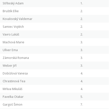
Stříteský Adam
1.
Bruštík Ellie
2.
Kovalovský Valdemar
2.
Samiec Vojtěch
2.
Vavro Lukáš
2.
Machová Marie
3.
Ullver Ema
3.
Zámorská Romana
3.
Weber Jiří
3.
Dobízlová Vanesa
4.
Chrastinová Tea
4.
Mrkva Mikuláš
4.
Pavelka Otakar
5.
Gargoš Šimon
7.