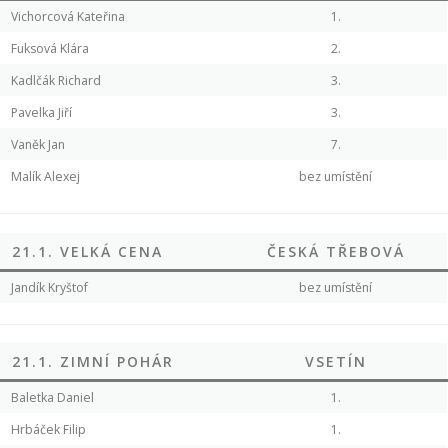
Vichorcová Kateřina
1.
Fuksová Klára
2.
Kadlčák Richard
3.
Pavelka Jiří
3.
Vaněk Jan
7.
Malík Alexej
bez umístění
21.1. VELKÁ CENA
ČESKÁ TŘEBOVÁ
Jandík Kryštof
bez umístění
21.1. ZIMNÍ POHÁR
VSETÍN
Baletka Daniel
1.
Hrbáček Filip
1.