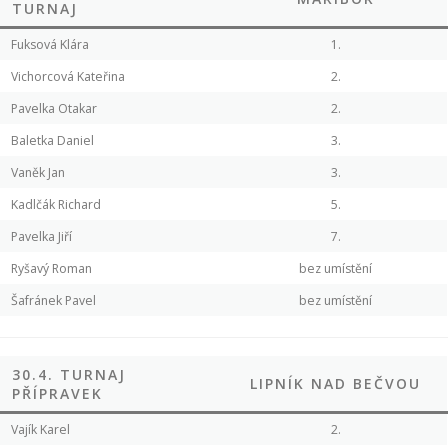
TURNAJ
Fuksová Klára
1.
Vichorcová Kateřina
2.
Pavelka Otakar
2.
Baletka Daniel
3.
Vaněk Jan
3.
Kadlčák Richard
5.
Pavelka Jiří
7.
Ryšavý Roman
bez umístění
Šafránek Pavel
bez umístění
30.4. TURNAJ
LIPNÍK NAD BEČVOU
PŘÍPRAVEK
Vajík Karel
2.