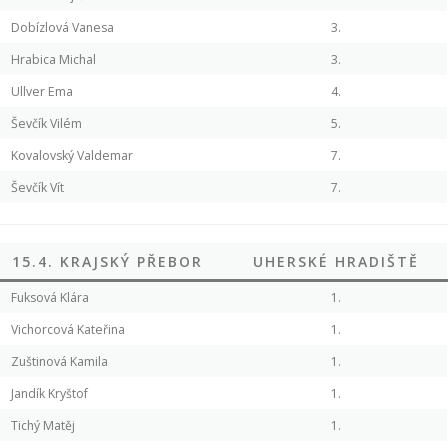
Dobízlová Vanesa
3.
Hrabica Michal
3.
Ullver Ema
4.
Ševčík Vilém
5.
Kovalovský Valdemar
7.
Ševčík Vít
7.
15.4. KRAJSKÝ PŘEBOR
UHERSKÉ HRADIŠTĚ
Fuksová Klára
1.
Vichorcová Kateřina
1.
Zuštinová Kamila
1.
Jandík Kryštof
1.
Tichý Matěj
1.