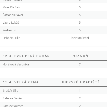
Moudřík Petr
5.
Šafránek Pavel
5.
Vavro Lukáš
5.
Weber Jiří
5.
Hrbáček Filip
bez umístění
16.4. EVROPSKÝ POHÁR
POZNAŇ
Horáková Veronika
7.
15.4. VELKÁ CENA
UHERSKÉ HRADIŠTĚ
Bruštík Ellie
1.
Baletka Daniel
2.
Samiec Vojtěch
2.