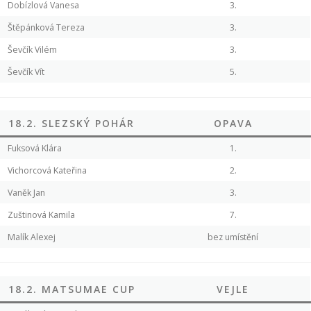
Dobízlová Vanesa
3.
Štěpánková Tereza
3.
Ševčík Vilém
3.
Ševčík Vít
5.
18.2. SLEZSKÝ POHÁR
OPAVA
Fuksová Klára
1.
Vichorcová Kateřina
2.
Vaněk Jan
3.
Zuštinová Kamila
7.
Malík Alexej
bez umístění
18.2. MATSUMAE CUP
VEJLE