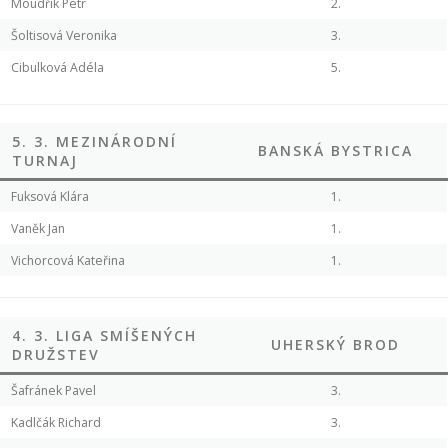
Moudřík Petr
2.
Šoltisová Veronika
3.
Cibulková Adéla
5.
5. 3. MEZINÁRODNÍ
BANSKÁ BYSTRICA
TURNAJ
Fuksová Klára
1.
Vaněk Jan
1.
Vichorcová Kateřina
1.
4. 3. LIGA SMÍŠENÝCH
UHERSKÝ BROD
DRUŽSTEV
Šafránek Pavel
3.
Kadlčák Richard
3.