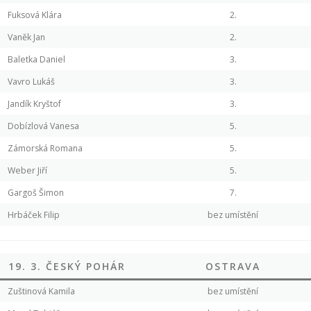
Fuksová Klára
2.
Vaněk Jan
2.
Baletka Daniel
3.
Vavro Lukáš
3.
Jandík Kryštof
3.
Dobízlová Vanesa
5.
Zámorská Romana
5.
Weber Jiří
5.
Gargoš Šimon
7.
Hrbáček Filip
bez umístění
19. 3. ČESKÝ POHÁR
OSTRAVA
Zuštinová Kamila
bez umístění