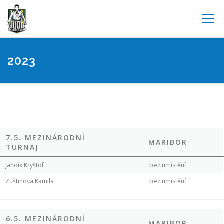
Přeskočit
na
Menu
obsah
JUDO
O NÁS
AKTUALITY
KALENDÁŘ
2023
SOUTĚŽE
POŘÁDÁME
PARTNEŘI
KONTAKT
REGISTRACE
7.5. MEZINÁRODNÍ
MARIBOR
TURNAJ
Jandík Kryštof
bez umístění
Zuštinová Kamila
bez umístění
6.5. MEZINÁRODNÍ
MARIBOR