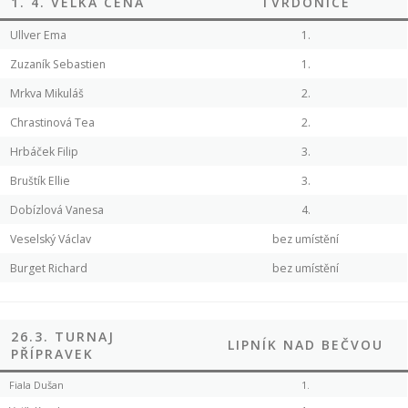
1. 4. VELKÁ CENA
TVRDONICE
Ullver Ema
1.
Zuzaník Sebastien
1.
Mrkva Mikuláš
2.
Chrastinová Tea
2.
Hrbáček Filip
3.
Bruštík Ellie
3.
Dobízlová Vanesa
4.
Veselský Václav
bez umístění
Burget Richard
bez umístění
26.3. TURNAJ
LIPNÍK NAD BEČVOU
PŘÍPRAVEK
Fiala Dušan
1.