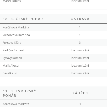
Marel Tobiáš
bez umístění
18. 3. ČESKÝ POHÁR
OSTRAVA
Korčáková Markéta
1.
Vichorcová Kateřina
1.
Fuksová Klára
3.
Kadlčák Richard
bez umístění
Ryšavý Roman
bez umístění
Malík Alexej
bez umístění
Pavelka Jiří
bez umístění
11. 3. EVROPSKÝ
ZÁHŘEB
POHÁR
Korčáková Markéta
3.