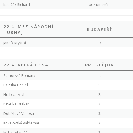
Kadlčák Richard
bez umístění
22.4. MEZINÁRODNÍ
BUDAPEŠŤ
TURNAJ
Jandík Kryštof
13.
22.4. VELKÁ CENA
PROSTĚJOV
Zámorská Romana
1.
Baletka Daniel
1.
Hrabica Michal
2.
Pavelka Otakar
2.
Dobízlová Vanesa
3.
Kovalovský Valdemar
3.
Mrkva Mikuláš
3.