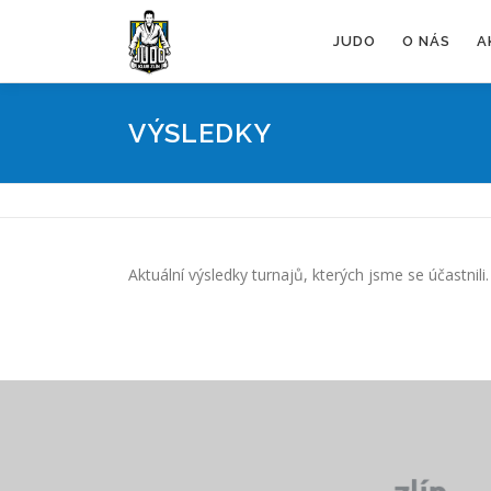
Přeskočit
na
JUDO
O NÁS
A
obsah
VÝSLEDKY
Aktuální výsledky turnajů, kterých jsme se účastnili.