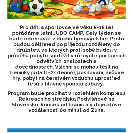
Pro děti a sportovce ve věku 8-18 let
pořádáme letní JUDO CAMP.
Celý týden se
bude odehrávat v duchu týmových her. Proto
budou děti hned po příjezdu rozděleny do
družstev, ve kterých proti sobě budou v
průběhu pobytu soutěžit v různých sportovních
odvětvích, znalostech a
dovednostech.
Všichni se mohou těšit na
tréninky juda (1-2x denně), posilování, míčové
hry, pobyt na čerstvém vzduchu uprostřed
lesů a hlavně spoustu zábavy.
Program bude probíhat v rozlehlém komplexu
Rekreačního střediska
Podvišňové na
Slovensku, kousek od hranic a v dojezdové
vzdálenosti 60 minut od Zlína.