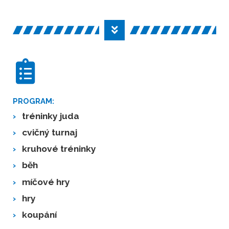
PROGRAM:
›
tréninky juda
›
cvičný turnaj
›
kruhové tréninky
›
běh
›
míčové hry
›
hry
›
koupání