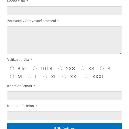
Rodné číslo
Zdravotní / Stravovací omezení
Velikost trička
8 let
10 let
2XS
XS
S
M
L
XL
XXL
XXXL
Kontaktní email
Kontaktní telefon
Přihlásit se