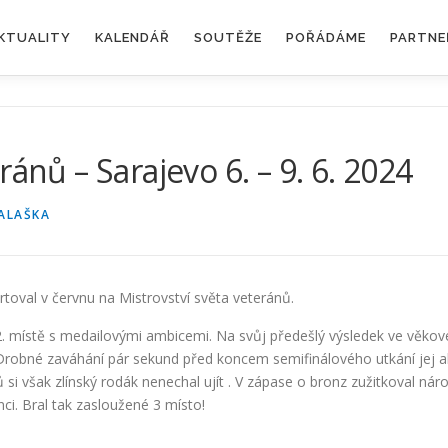
KTUALITY
KALENDÁŘ
SOUTĚŽE
POŘÁDÁME
PARTNE
ánů – Sarajevo 6. – 9. 6. 2024
ALAŠKA
artoval v červnu na Mistrovství světa veteránů.
 místě s medailovými ambicemi. Na svůj předešlý výsledek ve věkové
 Drobné zaváhání pár sekund před koncem semifinálového utkání jej a
zů si však zlínský rodák nenechal ujít . V zápase o bronz zužitkoval ná
i. Bral tak zasloužené 3 místo!