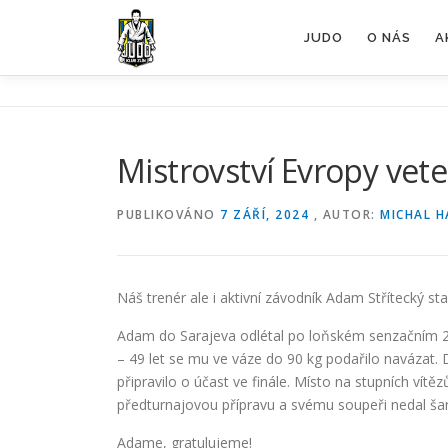
Přeskočit
na
JUDO
O NÁS
A
obsah
Mistrovství Evropy veter
PUBLIKOVÁNO
7 ZÁŘÍ, 2024
, AUTOR:
MICHAL H
Náš trenér ale i aktivní závodník Adam Střítecký st
Adam do Sarajeva odlétal po loňském senzačním 2.
– 49 let se mu ve váze do 90 kg podařilo navázat.
připravilo o účast ve finále. Místo na stupních vítě
předturnajovou přípravu a svému soupeři nedal šanc
Adame, gratulujeme!