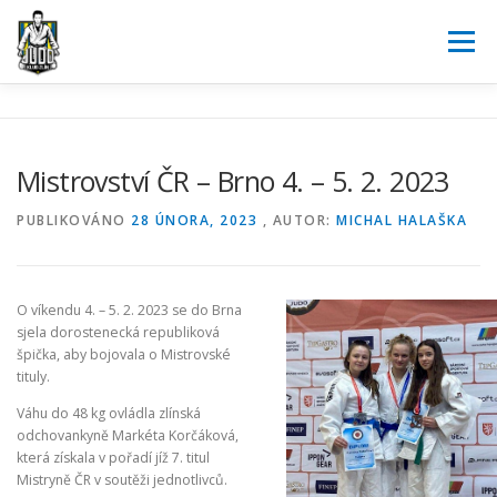
Přeskočit
na
Menu
obsah
JUDO
O NÁS
AKTUALITY
KALENDÁŘ
Mistrovství ČR – Brno 4. – 5. 2. 2023
SOUTĚŽE
POŘÁDÁME
PARTNEŘI
KONTAKT
PUBLIKOVÁNO
28 ÚNORA, 2023
, AUTOR:
MICHAL HALAŠKA
REGISTRACE
O víkendu 4. – 5. 2. 2023 se do Brna
sjela dorostenecká republiková
špička, aby bojovala o Mistrovské
tituly.
Váhu do 48 kg ovládla zlínská
odchovankyně Markéta Korčáková,
která získala v pořadí jíž 7️. titul
Mistryně ČR v soutěži jednotlivců.