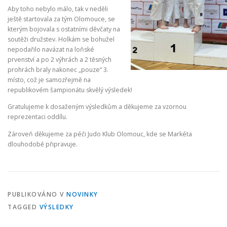
Aby toho nebylo málo, tak v neděli
ještě startovala za tým Olomouce, se
kterým bojovala s ostatními děvčaty na
soutěži družstev. Holkám se bohužel
nepodařilo navázat na loňské
prvenství a po 2 výhrách a 2 těsných
prohrách braly nakonec „pouze“ 3.
místo, což je samozřejmě na
republikovém šampionátu skvělý výsledek!
Gratulujeme k dosaženým výsledkům a děkujeme za vzornou
reprezentaci oddílu.
Zároveň děkujeme za péči Judo Klub Olomouc, kde se Markéta
dlouhodobě připravuje.
PUBLIKOVÁNO V
NOVINKY
TAGGED
VÝSLEDKY