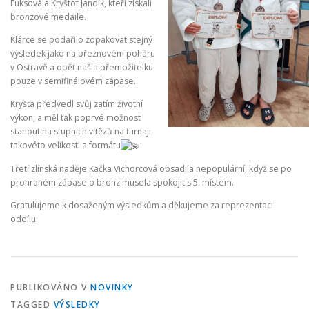
Fuksová a Kryštof Jandík, kteří získali
bronzové medaile.
Klárce se podařilo zopakovat stejný
výsledek jako na březnovém poháru
v Ostravě a opět našla přemožitelku
pouze v semifinálovém zápase.
Kryšťa předvedl svůj zatím životní
výkon, a měl tak poprvé možnost
stanout na stupních vítězů na turnaji
takovéto velikosti a formátu
.
Třetí zlínská naděje Kačka Vichorcová obsadila nepopulární, když se po
prohraném zápase o bronz musela spokojit s 5. místem.
Gratulujeme k dosaženým výsledkům a děkujeme za reprezentaci
oddílu.
PUBLIKOVÁNO V
NOVINKY
TAGGED
VÝSLEDKY