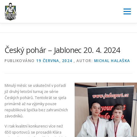
Přeskočit
na
Menu
obsah
JUDO
O NÁS
AKTUALITY
KALENDÁŘ
Český pohár – Jablonec 20. 4. 2024
SOUTĚŽE
POŘÁDÁME
PARTNEŘI
KONTAKT
PUBLIKOVÁNO
19 ČERVNA, 2024
, AUTOR:
MICHAL HALAŠKA
REGISTRACE
Minulý měsíc se uskutečnil v pořadí
již druhý letošní turnaj ze série
Českých pohárů. Tentokrát se sjela
primárně až na výjimky pouze
republiková špička bez zahraničních
závodníků.
V i tak kvalitní konkurenci více než
650 sportovců se prosadili Klára